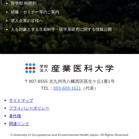
医学部 時間割
研修・セミナー等のご案内
求人企業の皆様へ
人を対象とする生命科学・医学系研究に関する情報公開
〒807-8555 北九州市八幡西区医生ケ丘1番1号
TEL：
093-603-1611
（代表）
サイトマップ
プライバシーポリシー
著作権
関連リンク
© University of Occupational and Environmental Health,Japan. All Rights Reserved.