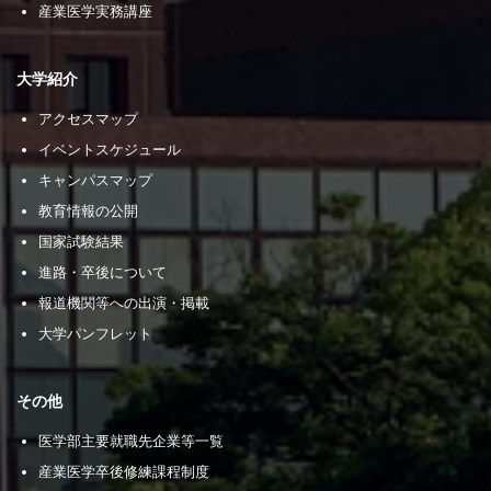
産業医学実務講座
大学紹介
アクセスマップ
イベントスケジュール
キャンパスマップ
教育情報の公開
国家試験結果
進路・卒後について
報道機関等への出演・掲載
大学パンフレット
その他
医学部主要就職先企業等一覧
産業医学卒後修練課程制度