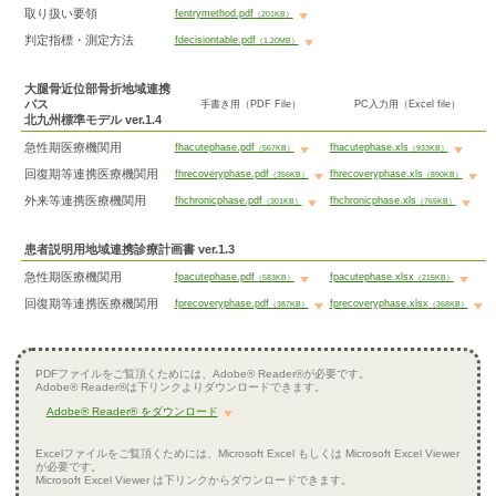
取り扱い要領
fentrymethod.pdf
（201KB）
判定指標・測定方法
fdecisiontable.pdf
（1.20MB）
大腿骨近位部骨折地域連携
パス
手書き用（PDF File）
PC入力用（Excel file）
北九州標準モデル ver.1.4
急性期医療機関用
fhacutephase.pdf
fhacutephase.xls
（567KB）
（933KB）
回復期等連携医療機関用
fhrecoveryphase.pdf
fhrecoveryphase.xls
（356KB）
（890KB）
外来等連携医療機関用
fhchronicphase.pdf
fhchronicphase.xls
（301KB）
（765KB）
患者説明用地域連携診療計画書 ver.1.3
急性期医療機関用
fpacutephase.pdf
fpacutephase.xlsx
（583KB）
（215KB）
回復期等連携医療機関用
fprecoveryphase.pdf
fprecoveryphase.xlsx
（387KB）
（368KB）
PDFファイルをご覧頂くためには、Adobe® Reader®が必要です。
Adobe® Reader®は下リンクよりダウンロードできます。
Adobe® Reader® をダウンロード
Excelファイルをご覧頂くためには、Microsoft Excel もしくは Microsoft Excel Viewer
が必要です。
Microsoft Excel Viewer は下リンクからダウンロードできます。