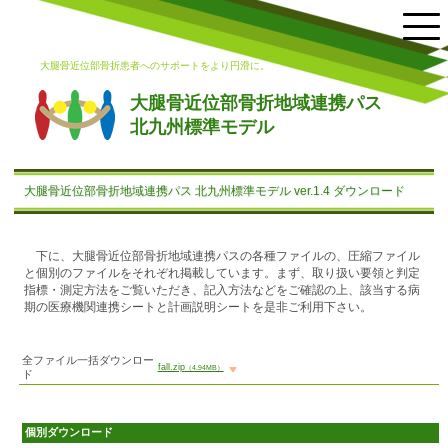
大腿骨近位部骨折患者へのサポートをより円滑に。
大腿骨近位部骨折地域連携パス
北九州標準モデル
大腿骨近位部骨折地域連携パス 北九州標準モデル ver.1.4 ダウンロード
下に、大腿骨近位部骨折地域連携パスの各種ファイルの、圧縮ファイル
と個別のファイルをそれぞれ掲載しています。まず、取り扱い要領と判定
指標・測定方法をご覧いただき、記入方法などをご確認の上、該当する病
期の医療機関連携シートと計画説明シートを是非ご利用下さい。
全ファイル一括ダウンロー
fall.zip
（4.94MB）
ド
個別ダウンロード