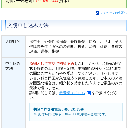
お問い合わせ先：
093-691-7333
(外来)
このページの先頭へ
入院申し込み方法
入院目的
脳卒中、外傷性脳損傷、脊髄損傷、切断、ポリオ、その
他障害を生じる疾患の診断、検査、治療、訓練、各種の
評価、調整、指導
申し込み
原則として電話で初診予約
をされ、かかりつけ医の紹介
方法
状を持参の上、月曜～金曜、午前8時30分から11時まで
の間にご本人が当科を受診してください。リハビリテー
ション科専門医が入院適応を判定します。ご本人の来院
が困難な場合は、紹介状を持参したうえでご家族のみの
受診で構いません。
詳細に関しては、
患者様はこちら
をご参照くださ
い。
初診予約専用電話：093-691-7666
※ 受付時間は午前8:30～11:00(月曜～金曜)です。