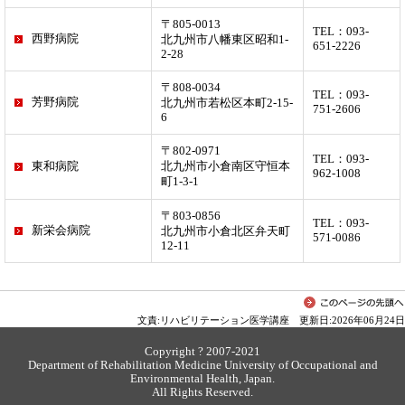
〒805-0013
TEL：093-
西野病院
北九州市八幡東区昭和1-
651-2226
2-28
〒808-0034
TEL：093-
芳野病院
北九州市若松区本町2-15-
751-2606
6
〒802-0971
TEL：093-
東和病院
北九州市小倉南区守恒本
962-1008
町1-3-1
〒803-0856
TEL：093-
新栄会病院
北九州市小倉北区弁天町
571-0086
12-11
文責:リハビリテーション医学講座 更新日:2026年06月24日
Copyright ? 2007-2021
Department of Rehabilitation Medicine University of Occupational and
Environmental Health, Japan.
All Rights Reserved.