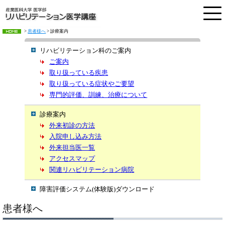
>
患者様へ
> 診療案内
ご挨拶
リハビリテーション科のご案内
講座紹介
ご案内
取り扱っている疾患
スタッフ紹介
取り扱っている症状やご要望
専門的評価、訓練、治療について
研究プロジェクト
診療案内
研究会
外来初診の方法
入院申し込み方法
新入医局員募集
外来担当医一覧
アクセスマップ
患者様へ
関連リハビリテーション病院
障害評価システム(体験版)ダウンロード
患者様へ