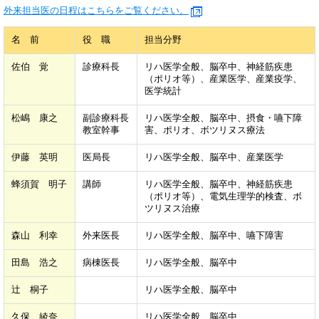
外来担当医の日程はこちらをご覧ください。
名 前
役 職
担当分野
佐伯 覚
診療科長
リハ医学全般、脳卒中、神経筋疾患
（ポリオ等）、産業医学、産業疫学、
医学統計
松嶋 康之
副診療科長
リハ医学全般、脳卒中、摂食・嚥下障
教室幹事
害、ポリオ、ボツリヌス療法
伊藤 英明
医局長
リハ医学全般、脳卒中、産業医学
蜂須賀 明子
講師
リハ医学全般、脳卒中、神経筋疾患
（ポリオ等）、電気生理学的検査、ボ
ツリヌス治療
森山 利幸
外来医長
リハ医学全般、脳卒中、嚥下障害
田島 浩之
病棟医長
リハ医学全般、脳卒中
辻 桐子
リハ医学全般、脳卒中
久保 綾奈
リハ医学全般、脳卒中