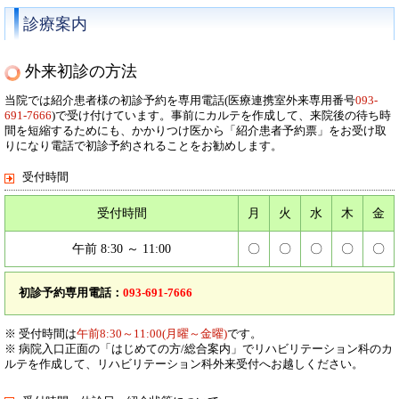
診療案内
トップページ
リンク
個人情報保護方針
サイトマップ
外来初診の方法
当院では紹介患者様の初診予約を専用電話(医療連携室外来専用番号
093-
691-7666
)で受け付けています。事前にカルテを作成して、来院後の待ち時
間を短縮するためにも、かかりつけ医から「紹介患者予約票」をお受け取
りになり電話で初診予約されることをお勧めします。
受付時間
受付時間
月
火
水
木
金
午前 8:30 ～ 11:00
〇
〇
〇
〇
〇
初診予約専用電話：
093-691-7666
※ 受付時間は
午前8:30～11:00(月曜～金曜)
です。
※ 病院入口正面の「はじめての方/総合案内」でリハビリテーション科のカ
ルテを作成して、リハビリテーション科外来受付へお越しください。