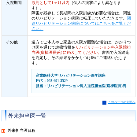
入院期間
原則として1ヶ月以内
（個人の病状により異なりま
す）。
障害が残存して長期間の入院訓練が必要な場合は、関連
のリハビリテーション病院に転床していただきます。
関
連リハビリテーション病院についてはこちらをご覧くだ
さい。
その他
遠方でご本人やご家族の来院が困難な場合は、かかりつ
け医を通じて診療情報を
リハビリテーション科入退院担
当医(病棟医長)宛 にFAXしてください。
書面で入院適応
を判定し、その結果をかかりつけ医にご連絡いたしま
す。
産業医科大学リハビリテーション医学講座
FAX：093-691-3529
担当：リハビリテーション科入退院担当医(病棟医長)宛
このページの先頭へ
外来担当医一覧
外来担当医日程