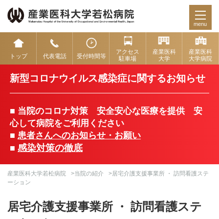
menu
アクセス
産業医科
産業医科
トップ
代表電話
受付時間等
駐車場
大学
大学病院
新型コロナウイルス感染症に関するお知らせ
■ 当院のコロナ対策 安全安心な医療を提供 安
心して病院をご利用ください
■
患者さんへのお知らせ・お願い
感染対策の徹底
■
産業医科大学若松病院
>
当院の紹介
>居宅介護支援事業所 ・ 訪問看護ステ
ーション
居宅介護支援事業所 ・ 訪問看護ステ