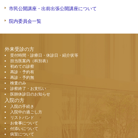
市民公開講座・出前出張公開講座について
院内委員会一覧
外来受診の方
受付時間・診療日・休診日・紹介状等
担当医案内（科別表）
初めての診察
再診・予約有
再診・予約無
検査のみ
診察終了・お支払い
医師休診日のお知らせ
入院の方
入院の手続き
入院中の過ごし方
リストバンド
お食事について
付添いについて
病室について