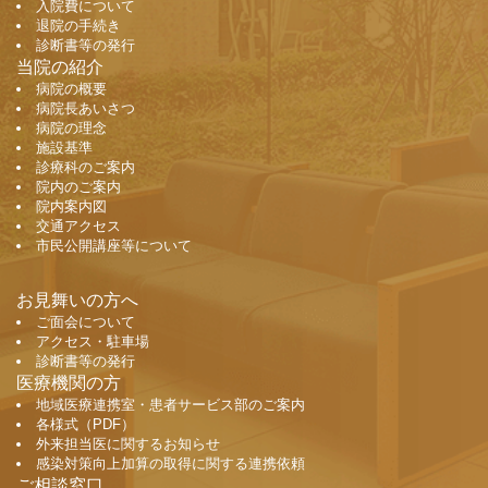
入院費について
退院の手続き
診断書等の発行
当院の紹介
病院の概要
病院長あいさつ
病院の理念
施設基準
診療科のご案内
院内のご案内
院内案内図
交通アクセス
市民公開講座等について
お見舞いの方へ
ご面会について
アクセス・駐車場
診断書等の発行
医療機関の方
地域医療連携室・患者サービス部のご案内
各様式（PDF）
外来担当医に関するお知らせ
感染対策向上加算の取得に関する連携依頼
ご相談窓口