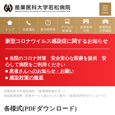
menu
アクセス
産業医科
産業医科
トップ
代表電話
受付時間等
駐車場
大学
大学病院
新型コロナウイルス感染症に関するお知らせ
■ 当院のコロナ対策 安全安心な医療を提供 安
心して病院をご利用ください
■
患者さんへのお知らせ・お願い
感染対策の徹底
■
産業医科大学若松病院
>
医療関係者の方
>
地域医療連携・患者サービス部からのご案内
>各様式(PDFダウンロード)
各様式(PDFダウンロード)