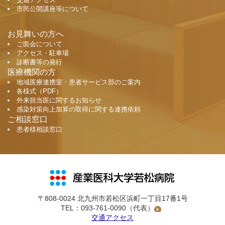
市民公開講座等について
お見舞いの方へ
ご面会について
アクセス・駐車場
診断書等の発行
医療機関の方
地域医療連携室・患者サービス部のご案内
各様式（PDF）
外来担当医に関するお知らせ
感染対策向上加算の取得に関する連携依頼
ご相談窓口
患者様相談窓口
〒808-0024 北九州市若松区浜町一丁目17番1号
TEL：
093-761-0090
（代表）
交通アクセス