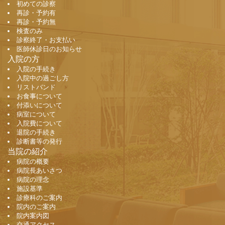
初めての診察
再診・予約有
再診・予約無
検査のみ
診察終了・お支払い
医師休診日のお知らせ
入院の方
入院の手続き
入院中の過ごし方
リストバンド
お食事について
付添いについて
病室について
入院費について
退院の手続き
診断書等の発行
当院の紹介
病院の概要
病院長あいさつ
病院の理念
施設基準
診療科のご案内
院内のご案内
院内案内図
交通アクセス