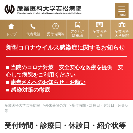
menu
アクセス
産業医科
産業医科
トップ
代表電話
受付時間等
駐車場
大学
大学病院
新型コロナウイルス感染症に関するお知らせ
■ 当院のコロナ対策 安全安心な医療を提供 安
心して病院をご利用ください
■
患者さんへのお知らせ・お願い
感染対策の徹底
■
産業医科大学若松病院
>
外来受診の方
>受付時間・診療日・休診日・紹介状
等
受付時間・診療日・休診日・紹介状等