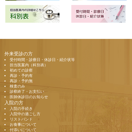
外来受診の方
受付時間・診療日・休診日・紹介状等
担当医案内（科別表）
初めての診察
再診・予約有
再診・予約無
検査のみ
診察終了・お支払い
医師休診日のお知らせ
入院の方
入院の手続き
入院中の過ごし方
リストバンド
お食事について
付添いについて