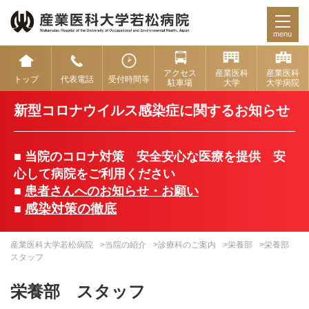
menu
アクセス
産業医科
産業医科
トップ
代表電話
受付時間等
駐車場
大学
大学病院
新型コロナウイルス感染症に関するお知らせ
■ 当院のコロナ対策 安全安心な医療を提供 安
心して病院をご利用ください
■
患者さんへのお知らせ・お願い
感染対策の徹底
■
産業医科大学若松病院
>
当院の紹介
>
診療科のご案内
>
栄養部
>栄養部
スタッフ
栄養部 スタッフ