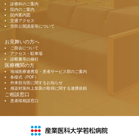
診療科のご案内
院内のご案内
院内案内図
交通アクセス
市民公開講座等について
お見舞いの方へ
ご面会について
アクセス・駐車場
診断書等の発行
医療機関の方
地域医療連携室・患者サービス部のご案内
各様式（PDF）
外来担当医に関するお知らせ
感染対策向上加算の取得に関する連携依頼
ご相談窓口
患者様相談窓口