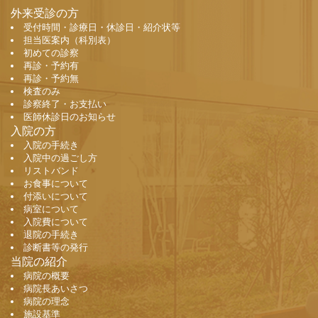
外来受診の方
受付時間・診療日・休診日・紹介状等
担当医案内（科別表）
初めての診察
再診・予約有
再診・予約無
検査のみ
診察終了・お支払い
医師休診日のお知らせ
入院の方
入院の手続き
入院中の過ごし方
リストバンド
お食事について
付添いについて
病室について
入院費について
退院の手続き
診断書等の発行
当院の紹介
病院の概要
病院長あいさつ
病院の理念
施設基準