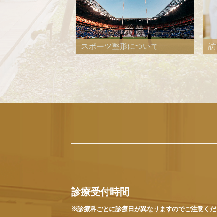
訪
について
スポーツ整形について
診療受付時間
※診療科ごとに診療日が異なりますのでご注意くだ