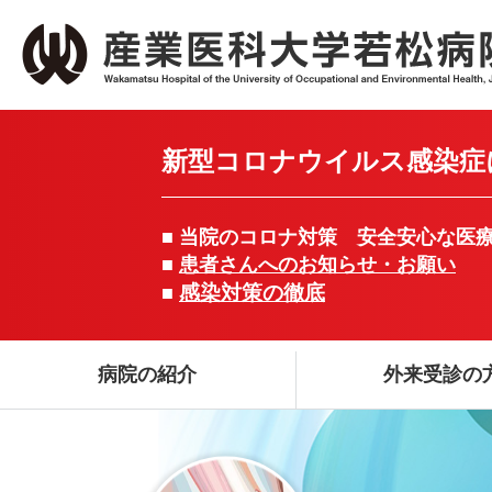
新型コロナウイルス感染症
■ 当院のコロナ対策 安全安心な医
■
患者さんへのお知らせ・お願い
感染対策の徹底
■
病院の紹介
外来受診の