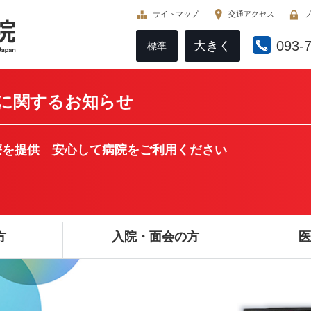
サイトマップ
交通アクセス
093-
大きく
標準
に関するお知らせ
療を提供 安心して病院をご利用ください
方
入院・面会の方
医