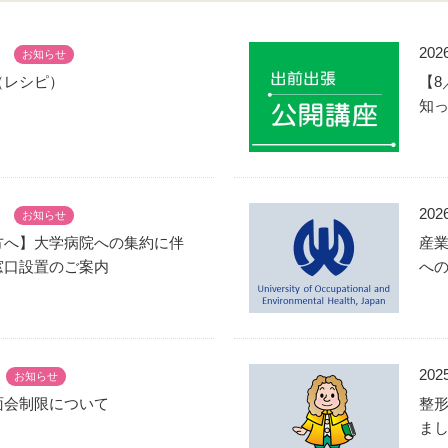
20
お知らせ
（レシピ）
【8
知
20
お知らせ
方へ】大学病院への集約に伴
産
窓口設置のご案内
へ
20
お知らせ
面会制限について
整
ま