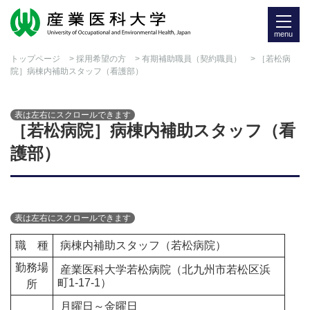
menu
トップページ
>
採用希望の方
>
有期補助職員（契約職員）
> ［若松病
院］病棟内補助スタッフ（看護部）
［若松病院］病棟内補助スタッフ（看
護部）
職 種
病棟内補助スタッフ（若松病院）
勤務場
産業医科大学若松病院（北九州市若松区浜
町1-17-1）
所
月曜日～金曜日