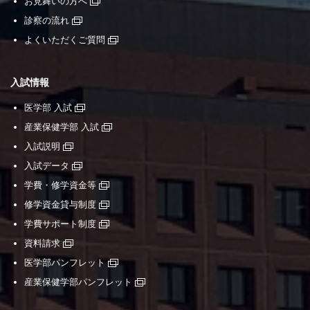
お見舞いの方へ
診察の流れ
よくいただくご質問
入試情報
医学部 入試
産業保健学部 入試
入試説明
入試データ
学費・修学資金等
修学資金貸与制度
学費サポート制度
資料請求
医学部パンフレット
産業保健学部パンフレット