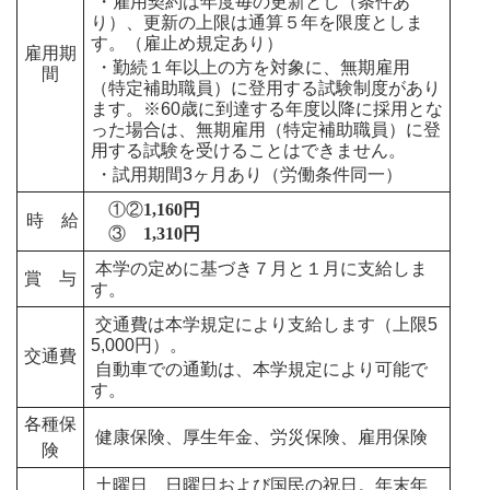
・雇用契約は年度毎の更新とし（条件あ
り）、更新の上限は通算５年を限度としま
す。（雇止め規定あり）
雇用期
・勤続１年以上の方を対象に、無期雇用
間
（特定補助職員）に登用する試験制度があり
ます。※60歳に到達する年度以降に採用とな
った場合は、無期雇用（特定補助職員）に登
用する試験を受けることはできません。
・試用期間3ヶ月あり（労働条件同一）
①②
1,160円
時 給
③
1,310円
本学の定めに基づき７月と１月に支給しま
賞 与
す。
交通費は本学規定により支給します（上限5
5,000円）。
交通費
自動車での通勤は、本学規定により可能で
す。
各種保
健康保険、厚生年金、労災保険、雇用保険
険
土曜日、日曜日および国民の祝日。年末年