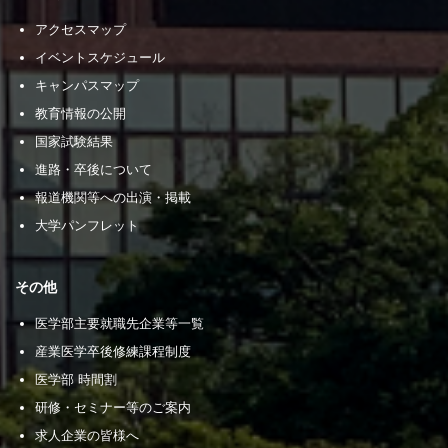
アクセスマップ
イベントスケジュール
キャンパスマップ
教育情報の公開
国家試験結果
進路・卒後について
報道機関等への出演・掲載
大学パンフレット
その他
医学部主要就職先企業等一覧
産業医学卒後修練課程制度
医学部 時間割
研修・セミナー等のご案内
求人企業の皆様へ