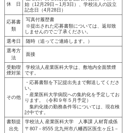
休 日
始（12月29日～1月3日）、学校法人の設立
記念日（4月28日）
写真付履歴書
応募書
※提出された応募書類については、返却致
類
しませんのでご了承ください。
選考日
随時（追ってご連絡します。）
選考方
面接
法
受動喫
学校法人産業医科大学は、敷地内全面禁煙
煙対策
です。
・応募書類を下記提出先まで郵送してくださ
い。
・産業医科大学病院への集約化を予定してお
その他
ります。（令和９年５月予定）
集約化後の勤務条件等については、現在検
討中です。
書類提
学校法人 産業医科大学 人事課 人材育成係
出先
〒807－8555 北九州市八幡西区医生ヶ丘1－