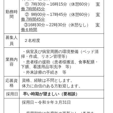
① 7時30分～16時15分（休憩60分）
実
働 7時間45分
勤務時
② 9時00分～17時45分（休憩60分）
実
間
働 7時間45分
③16時30分～22時30分（休憩なし）
実
働６時間
募集人
２名程度
員
・病室及び病室周囲の環境整備（ベッド清
掃・作成、リネン管理等）
業務内
・患者様の援助（患者様搬送、食事配膳・
容
下膳、看護用品等洗浄 等）
・外来診療の手続き 等
資格、経験は不問とします。
応募資
格
体力に自信のある方歓迎します。
採用日
早い時期が望ましい（要相談）
採用日～令和９年３月31日