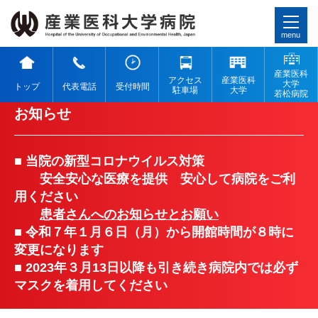
menu
産業医科
アクセス
産業医科
大学
トップ
代表電話
受付時間
駐車場
大学
若松病院
お知らせ
■ 当院の新型コロナウイルス対策
安全安心な医療を提供 安心して病院をご利
用ください
患者さんへのお知らせとお願い
■ 令和７年１月６日（月）から開館時間が８時に
変更になります
■ 2023年３月13日以降も引き続き病院内では必ず
マスクを着用してください