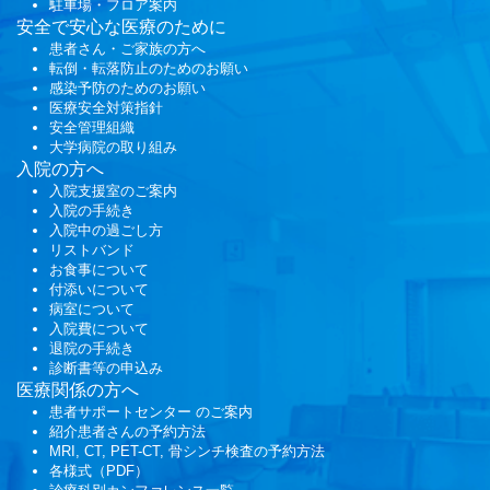
駐車場・フロア案内
安全で安心な医療のために
患者さん・ご家族の方へ
転倒・転落防止のためのお願い
感染予防のためのお願い
医療安全対策指針
安全管理組織
大学病院の取り組み
入院の方へ
入院支援室のご案内
入院の手続き
入院中の過ごし方
リストバンド
お食事について
付添いについて
病室について
入院費について
退院の手続き
診断書等の申込み
医療関係の方へ
患者サポートセンター
のご案内
紹介患者さんの予約方法
MRI, CT, PET-CT, 骨シンチ検査の予約方法
各様式（PDF）