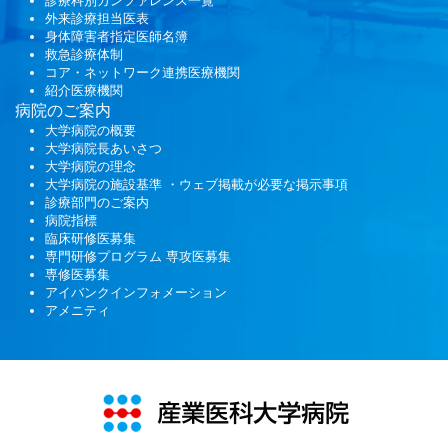
診療科別カンファレンス一覧
外来診療担当医表
身体障害者指定医師名簿
救急診療体制
コア・ネットワーク連携医療機関
紹介医療機関
病院のご案内
大学病院の概要
大学病院長あいさつ
大学病院の理念
大学病院の施設基準 ・ウェブ掲載が必要な掲示事項
診療部門のご案内
病院指標
臨床研修医募集
専門研修プログラム
専攻医募集
専修医募集
アイバンクインフォメーション
アメニティ