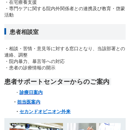
・在宅療養支援
・専門ケアに関する院内外関係者との連携及び教育・啓蒙
活動
患者相談室
・相談・苦情・意見等に対する窓口となり、当該部署との
連絡、調整
・院内暴力、暴言等への対応
・患者の診療情報の開示
患者サポートセンターからのご案内
・
診療日案内
・
担当医案内
・
セカンドオピニ
オン外来