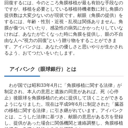
回復するには、今のところ角膜移植が最も有効な手段なの
ですが、移植を必要としている移植待機者数に対し角膜の
提供数は大変少ないのが現状です。献眼（角膜の提供）を
するには、年齢・性別・近視・乱視は関係ありません。角
膜が傷ついていたり、感染性の病気にかかったりしていな
ければ、あなたが亡くなった時に角膜を提供し、眼の不自
由な人へ“視力の回復”という贈り物をすることができま
す。アイバンクは、あなたの優しさと思いやりが生かされ
るよう、おてつだいをいたします。
アイバンク（眼球銀行）とは
わが国では昭和33年4月に「角膜移植に関する法律」が
制定され、本人の意思と遺族の同意があれば、死（心停
止）後眼球を角膜移植のために提供して頂くことができる
ようになりました。現在は平成9年6月に制定された「臓器
の移植に関する法律」に引き継がれています。アイバンク
とは、こうした法律に基づき、献眼の意思がある方を登録
し、提供があった場合に関係機関と連絡調整し、角膜移植