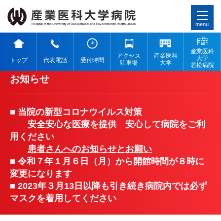
menu
産業医科
アクセス
産業医科
大学
トップ
代表電話
受付時間
駐車場
大学
若松病院
お知らせ
■ 当院の新型コロナウイルス対策
安全安心な医療を提供 安心して病院をご利
用ください
患者さんへのお知らせとお願い
■ 令和７年１月６日（月）から開館時間が８時に
変更になります
■ 2023年３月13日以降も引き続き病院内では必ず
マスクを着用してください