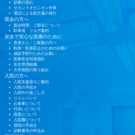
診療の流れ
セカンドオピニオン外来
電話による処方箋の発行
面会
の方へ
面会時間、ご面会について
駐車場・フロア案内
安全で安心な医療のために
患者さん・ご家族の方へ
転倒・転落防止のためのお願い
感染予防のためのお願い
医療安全対策指針
安全管理組織
大学病院の取り組み
入院の方へ
入院支援室のご案内
入院の手続き
入院中の過ごし方
リストバンド
お食事について
付添いについて
病室について
入院費について
退院の手続き
診断書等の申込み