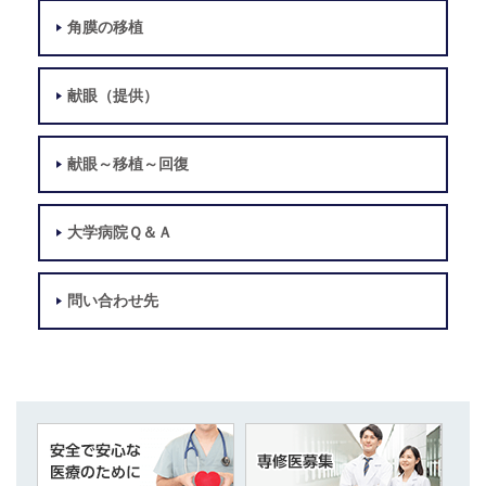
角膜の移植
献眼（提供）
献眼～移植～回復
大学病院Ｑ＆Ａ
問い合わせ先