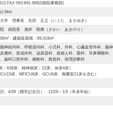
1611 FAX 093-691-8892(病院事務部)
.5km
大学 理事長 生田 正之（いくた まさゆき）
院 病院長 酒井 昭典（さかい あきのり）
06m²・建築延面積：89,319m²
脳神経内科、呼吸器内科、小児科、外科、心臓血管外科、脳神
皮膚科、形成外科、泌尿器科、産婦人科、眼科、耳鼻咽喉科、
、歯科口腔外科、麻酔科、救急科、病理診断科
床：638床、精神病床：22床、休床4床）
NICU15床、MFICU6床、GCU6床、無菌室21床を含む）
、4/28（開学記念日）、12/29～1/3（年末年始）