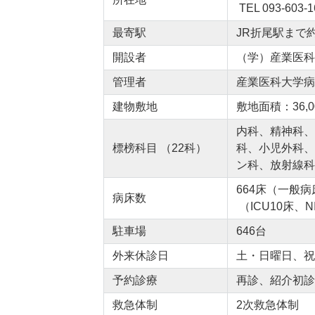
TEL 093-603-
最寄駅
JR折尾駅まで約1
開設者
（学）産業医科
管理者
産業医科大学病
建物敷地
敷地面積：36,0
内科、精神科、
標榜科目 （22科）
科、小児外科、
ン科、放射線科
664床（一般病
病床数
（ICU10床、
駐車場
646台
外来休診日
土・日曜日、祝日
予約診療
再診、紹介初診
救急体制
2次救急体制