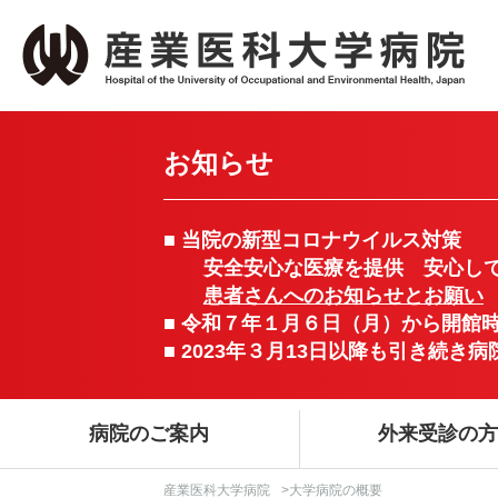
お知らせ
■ 当院の新型コロナウイルス対策
安全安心な医療を提供 安心して
患者さんへのお知らせとお願い
■ 令和７年１月６日（月）から開館
■ 2023年３月13日以降も引き続
病院のご案内
外来受診の
産業医科大学病院
>大学病院の概要