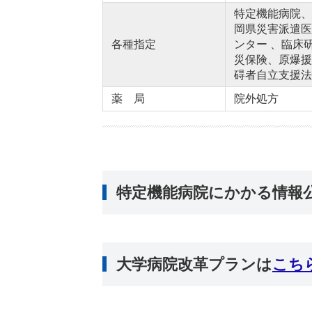
特定機能病院、
岡県災害派遣医
各種指定
ンター 、臨床
災保険、原爆援
碍者自立支援法
薬 局
院外処方
特定機能病院にかかる情報
大学病院改革プランは
こち