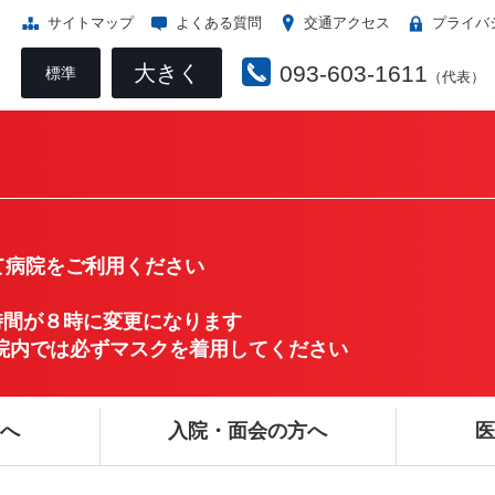
サイトマップ
よくある質問
交通アクセス
プライバ
大きく
093-603-1611
標準
（代表）
病院をご利用ください
時間が８時に変更になります
き病院内では必ずマスクを着用してください
方へ
入院・面会の方へ
医