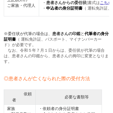
・
患者さんからの委任状
(書式は
こちら
ご家族・代理人
・
申込者の身分証明書
（ 運転免許証
※委任状が代筆の場合は、
患者さんの印鑑
と
代筆者の身分
証明書
（ 運転免許証、パスポート、マイナンバーカー
ド）が必要です。
なお、令和５年７月１日からは、委任状が代筆の場合
は、患者さんの印鑑から、患者さんの拇印に変更となりま
す。
◎患者さんが亡くなられた際の受付方法
依頼
必要な書類等
者
家族
・依頼者の身分証明書