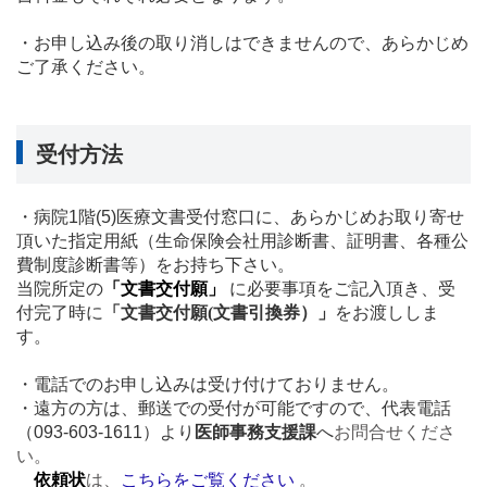
・お申し込み後の取り消しはできませんので、あらかじめ
ご了承ください。
受付方法
・病院1階(5)医療文書受付窓口に、あらかじめお取り寄せ
頂いた指定用紙（生命保険会社用診断書、証明書、各種公
費制度診断書等）をお持ち下さい。
当院所定の
「文書交付願」
に必要事項をご記入頂き、受
付完了時に
「文書交付願(文書引換券）」
をお渡ししま
す。
・電話でのお申し込みは受け付けておりません。
・遠方の方は、郵送での受付が可能ですので、代表電話
（093-603-1611）より
医師事務
支援課
へ
お問合せくださ
い。
依頼状
は、
こちらをご覧ください
。