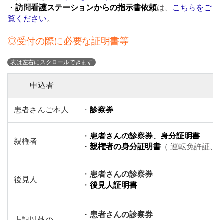
・
訪問看護ステーションからの指示書依頼
は、
こちらをご
覧ください
。
◎受付の際に必要な証明書等
申込者
患者さんご本人
・
診察券
・
患者さんの診察券、身分証明書
親権者
・
親権者の身分証明書
（ 運転免許証
・
患者さんの診察券
後見人
・
後見人証明書
・
患者さんの診察券
上記以外の