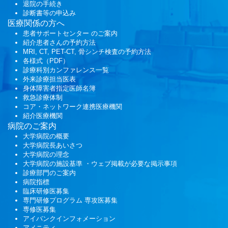
退院の手続き
診断書等の申込み
医療関係の方へ
患者サポートセンター
のご案内
紹介患者さんの予約方法
MRI, CT, PET-CT, 骨シンチ検査の予約方法
各様式（PDF）
診療科別カンファレンス一覧
外来診療担当医表
身体障害者指定医師名簿
救急診療体制
コア・ネットワーク連携医療機関
紹介医療機関
病院のご案内
大学病院の概要
大学病院長あいさつ
大学病院の理念
大学病院の施設基準 ・ウェブ掲載が必要な掲示事項
診療部門のご案内
病院指標
臨床研修医募集
専門研修プログラム
専攻医募集
専修医募集
アイバンクインフォメーション
アメニティ