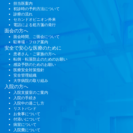
担当医案内
初診時の予約方法について
診療の流れ
セカンドオピニオン外来
電話による処方箋の発行
面会
の方へ
面会時間、ご面会について
駐車場・フロア案内
安全で安心な医療のために
患者さん・ご家族の方へ
転倒・転落防止のためのお願い
感染予防のためのお願い
医療安全対策指針
安全管理組織
大学病院の取り組み
入院の方へ
入院支援室のご案内
入院の手続き
入院中の過ごし方
リストバンド
お食事について
付添いについて
病室について
入院費について