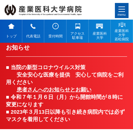
menu
産業医科
アクセス
産業医科
大学
トップ
代表電話
受付時間
駐車場
大学
若松病院
お知らせ
■ 当院の新型コロナウイルス対策
安全安心な医療を提供 安心して病院をご利
用ください
患者さんへのお知らせとお願い
■ 令和７年１月６日（月）から開館時間が８時に
変更になります
■ 2023年３月13日以降も引き続き病院内では必ず
マスクを着用してください