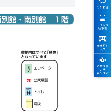
受付時間
アクセス
駐車場
産業医科
大学
産業医科
大学
若松病院