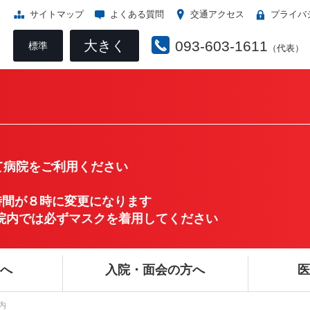
サイトマップ
よくある質問
交通アクセス
プライバ
大きく
093-603-1611
標準
（代表）
病院をご利用ください
時間が８時に変更になります
き病院内では必ずマスクを着用してください
方へ
入院・面会の方へ
医
内