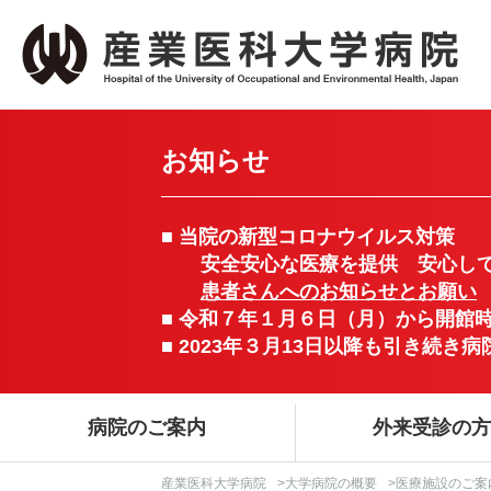
お知らせ
■ 当院の新型コロナウイルス対策
安全安心な医療を提供 安心して
患者さんへのお知らせとお願い
■ 令和７年１月６日（月）から開館
■ 2023年３月13日以降も引き続
病院のご案内
外来受診の
産業医科大学病院
>
大学病院の概要
>医療施設のご案