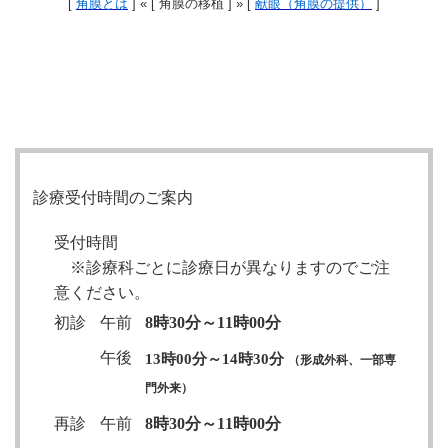
[
角膜とは
] « [ 角膜の移植 ] » [
献眼（角膜の提供）
]
診療受付時間のご案内
受付時間
※診療科ごとに診療日が異なりますのでご注
意ください。
初診
午前
8時30分～11時00分
午後
13時00分～14時30分
（形成外科、一部専
門外来）
再診
午前
8時30分～11時00分