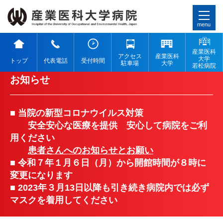
menu
産業医科
アクセス
産業医科
大学
トップ
代表電話
受付時間
駐車場
大学
若松病院
お知らせ
■ 当院の新型コロナウイルス対策
安全安心な医療を提供 安心して病院をご利
用ください
患者さんへのお知らせとお願い
■ 令和７年１月６日（月）から開館時間が８時に
変更になります
■ 2023年３月13日以降も引き続き病院内では必ず
マスクを着用してください