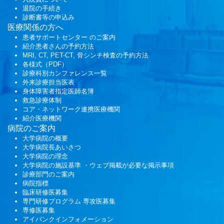
退院の手続き
診断書等の申込み
医療関係の方へ
患者サポートセンター
のご案内
紹介患者さんの予約方法
MRI, CT, PET-CT, 骨シンチ検査の予約方法
各様式（PDF）
診療科別カンファレンス一覧
外来診療担当医表
身体障害者指定医師名簿
救急診療体制
コア・ネットワーク連携医療機関
紹介医療機関
病院のご案内
大学病院の概要
大学病院長あいさつ
大学病院の理念
大学病院の施設基準 ・ウェブ掲載が必要な掲示事項
診療部門のご案内
病院指標
臨床研修医募集
専門研修プログラム
専攻医募集
専修医募集
アイバンクインフォメーション