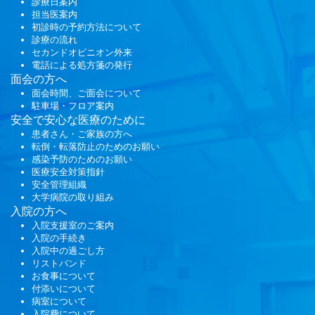
診療日案内
担当医案内
初診時の予約方法について
診療の流れ
セカンドオピニオン外来
電話による処方箋の発行
面会
の方へ
面会時間、ご面会について
駐車場・フロア案内
安全で安心な医療のために
患者さん・ご家族の方へ
転倒・転落防止のためのお願い
感染予防のためのお願い
医療安全対策指針
安全管理組織
大学病院の取り組み
入院の方へ
入院支援室のご案内
入院の手続き
入院中の過ごし方
リストバンド
お食事について
付添いについて
病室について
入院費について