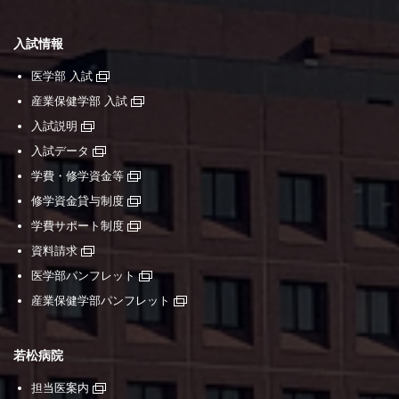
入試情報
医学部 入試
産業保健学部 入試
入試説明
入試データ
学費・修学資金等
修学資金貸与制度
学費サポート制度
資料請求
医学部パンフレット
産業保健学部パンフレット
若松病院
担当医案内