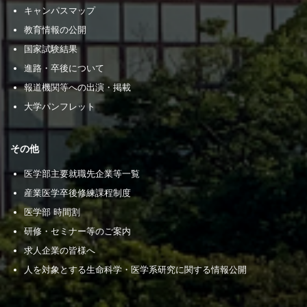
キャンパスマップ
教育情報の公開
国家試験結果
進路・卒後について
報道機関等への出演・掲載
大学パンフレット
その他
医学部主要就職先企業等一覧
産業医学卒後修練課程制度
医学部 時間割
研修・セミナー等のご案内
求人企業の皆様へ
人を対象とする生命科学・医学系研究に関する情報公開