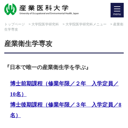
menu
トップページ
>
大学院医学研究科
>
大学院医学研究科メニュー
> 産業衛
生学専攻
産業衛生学専攻
『日本で唯一の産業衛生学を学ぶ』
博士前期課程（修業年限／２年 入学定員／
10名）
博士後期課程（修業年限／３年 入学定員／8
名）