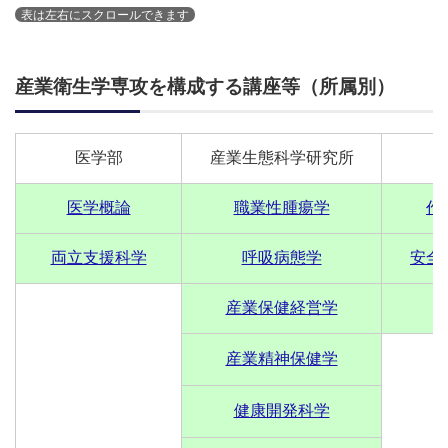
産業衛生学専攻を構成する講座等（所属別）
医学部
産業生態科学研究所
医学概論
職業性腫瘍学
作
両立支援科学
呼吸病態学
安全
産業保健経営学
産業精神保健学
健康開発科学