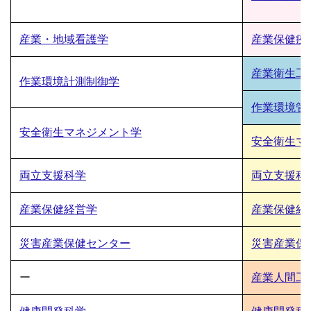
産業・地域看護学
産業保健疫
産業衛生工
作業環境計測制御学
作業環境管
安全衛生マネジメント学
安全衛生マ
両立支援科学
両立支援科
産業保健経営学
産業保健経
災害産業保健センター
災害産業保
ー
産業人間工