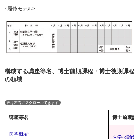
<履修モデル>
構成する講座等名、博士前期課程・博士
後期課程
の領域
講座等名
博士前期課
医学概論
医学概論領