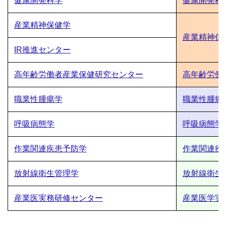
健康開発科学
健康開発科
産業精神保健学
産業精神保
IR推進センター
高年齢労働者産業保健研究センター
高年齢労働
職業性腫瘍学
職業性腫瘍
呼吸病態学
呼吸病態学
作業関連疾患予防学
作業関連疾
放射線衛生管理学
放射線衛生
産業医実務研修センター
産業医学実