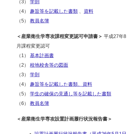
（3）
学則
（4）
趣旨等を記載した書類
、
資料
（5）
教員名簿
＜産業衛生学専攻課程変更認可申請書＞
平成27年8
月課程変更認可
（1）
基本計画書
（2）
校地校舎等の図面
（3）
学則
（4）
趣旨等を記載した書類、資料
（5）
学生の確保の見通し等を記載した書類
（6）
教員名簿
＜産業衛生学専攻設置計画履行状況報告書＞
設置計画履行状況報告書（平成26年5月1日