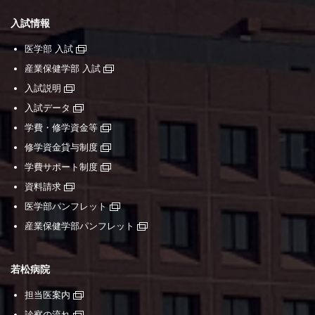
入試情報
医学部 入試
産業保健学部 入試
入試説明
入試データ
学費・修学資金等
修学資金貸与制度
学費サポート制度
資料請求
医学部パンフレット
産業保健学部パンフレット
若松病院
担当医案内
診察の流れ