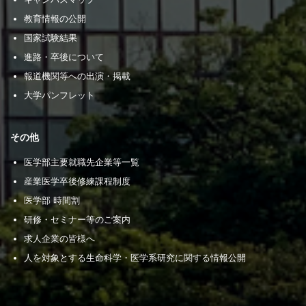
教育情報の公開
国家試験結果
進路・卒後について
報道機関等への出演・掲載
大学パンフレット
その他
医学部主要就職先企業等一覧
産業医学卒後修練課程制度
医学部 時間割
研修・セミナー等のご案内
求人企業の皆様へ
人を対象とする生命科学・医学系研究に関する情報公開