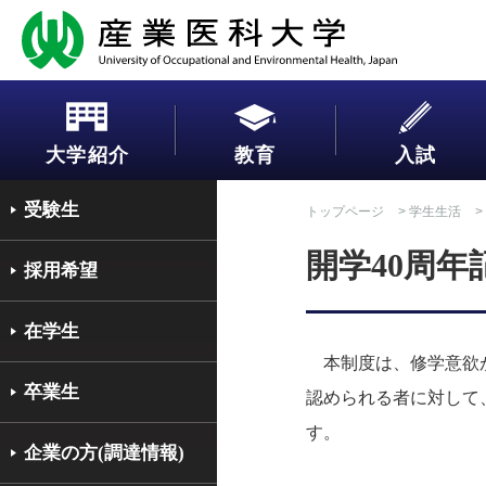
大学紹介
教育
入試
受験生
トップページ
>
学生生活
>
開学40周
採用希望
在学生
本制度は、修学意欲が
卒業生
認められる者に対して
す。
企業の方(調達情報)