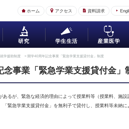
ホーム
アクセス
資料請求
Engl
研究
学生生活
産業医学
就学援助制度
> 開学40周年記念事業「緊急学業支援貸付金」制度
年記念事業「緊急学業支援貸付金」
あるが、緊急な経済的理由によって授業料等（授業料、施設
、「緊急学業支援貸付金」を無利子で貸付し、授業料等未納に