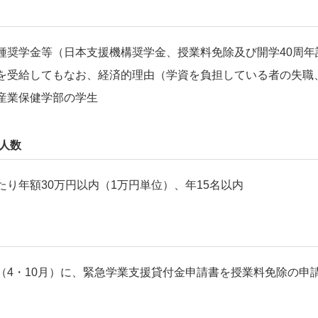
奨学金等（日本支援機構奨学金、授業料免除及び開学
40
周年
を受給してもなお、経済的理由（学資を負担している者の失職
産業保健学部の学生
人数
り年額30万円以内（1万円単位）、年15名以内
4・10月）に、緊急学業支援貸付金申請書を授業料免除の申