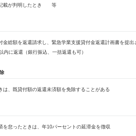
記載が判明したとき 等
金総額を返還請求し、緊急学業支援貸付金返還計画書を提出
以内に返還（銀行振込、一括返還も可）
除
は、既貸付額の返還未済額を免除することがある
を怠ったときは、年10パーセントの延滞金を徴収