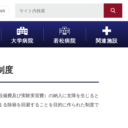
ish
大学病院
若松病院
関連施設
制度
設備費及び実験実習費）の納入に支障を生じると
よる除籍を回避することを目的に作られた制度で