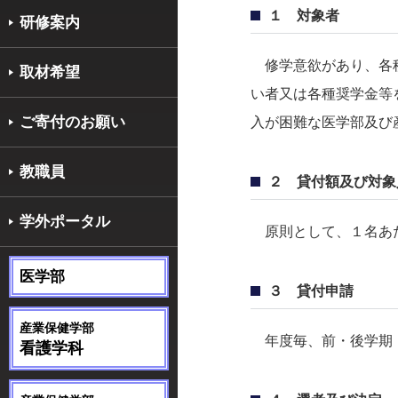
１ 対象者
研修案内
修学意欲があり、各種
取材希望
い者又は各種奨学金等
ご寄付のお願い
入が困難な医学部及び
教職員
２ 貸付額及び対象
学外ポータル
原則として、１名あた
医学部
３ 貸付申請
産業保健学部
年度毎、前・後学期（
看護学科