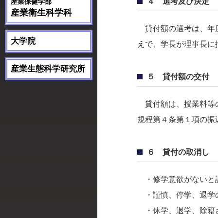
４ 選考及び決定
産業保健学部
産業衛生科学科
貸付額の選考は、年度
大学院
えで、学長が理事長に
産業生態科学研究所
５ 貸付額の交付
貸付額は、授業料等の
規程第４条第１項の振
６ 貸付の取消し
・修学意欲がないと
・謹慎、停学、退学
・休学、退学、除籍