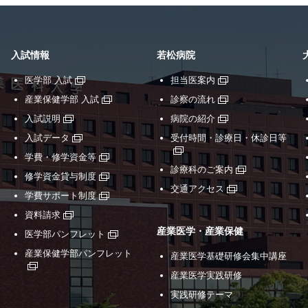
入試情報
若松病院
医学部 入試
担当医案内
産業保健学部 入試
診察の流れ
入試説明
病院の紹介
入試データ
受付時間・診療日・休診日等
学費・修学資金等
診療科のご案内
修学資金貸与制度
交通アクセス
学費サポート制度
資料請求
産業医学・産業保健
医学部パンフレット
産業保健学部パンフレット
産業医学基礎研修会集中講座
産業医学実践研修
実践研修テーマ