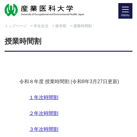
menu
トップページ
>
学生生活
>
医学部
> 授業時間割
授業時間割
令和８
年度 授業時間割
(
令和8
年3
月27日更新)
１年次時間割
２年次時間割
３年次時間割