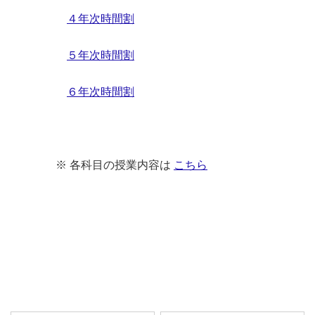
４年次時間割
５年次時間割
６年次時間割
※ 各科目の授業内容は
こちら