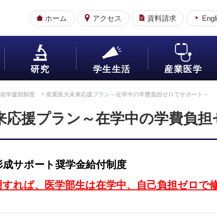
ホーム
アクセス
資料請求
Engl
研究
学生生活
産業医学
就学援助制度
> 産業医大未来応援プラン～在学中の学費負担ゼロでサポート～
来応援プラン～在学中の学費負担
形成サポート奨学金給付制度
用すれば
、医学部生は在学中、自己負担ゼロで