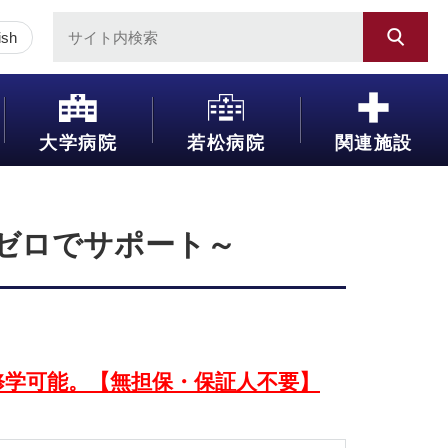
ish
大学病院
若松病院
関連施設
ゼロでサポート～
修学可能。【無担保・保証人不要】