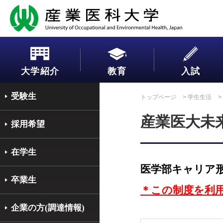
大学紹介
教育
入試
受験生
トップページ
>
学生生活
>
産業医大未
採用希望
在学生
医学部キャリア
卒業生
＊この制度を利
企業の方(調達情報)