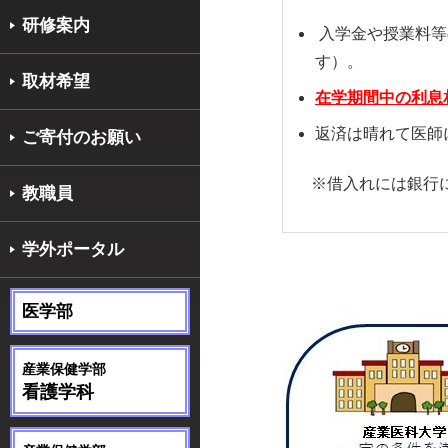
研修案内
入学金や授業料等
す）。
取材希望
在学期間中の利息
返済は晴れて医師
ご寄付のお願い
※借入れには銀行に
教職員
学外ポータル
医学部
産業保健学部
看護学科