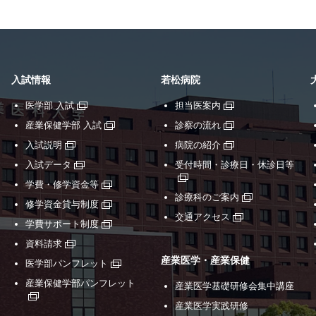
入試情報
若松病院
医学部 入試
担当医案内
産業保健学部 入試
診察の流れ
入試説明
病院の紹介
入試データ
受付時間・診療日・休診日等
学費・修学資金等
診療科のご案内
修学資金貸与制度
交通アクセス
学費サポート制度
資料請求
産業医学・産業保健
医学部パンフレット
産業保健学部パンフレット
産業医学基礎研修会集中講座
産業医学実践研修