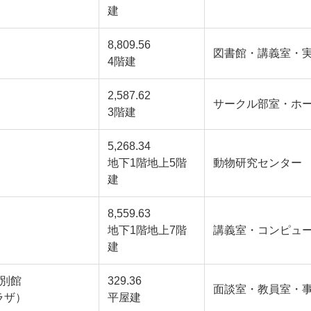
建
8,809.56
図書館・講義室・
4階建
2,587.62
サークル部室・ホ
3階建
5,268.34
地下1階地上5階
動物研究センター
建
8,559.63
地下1階地上7階
講義室・コンピュ
建
館別館
329.36
面談室・教員室・
ラザ）
平屋建