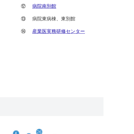
⑫
病院南別館
⑬
病院東病棟、東別館
⑭
産業医実務研修センター