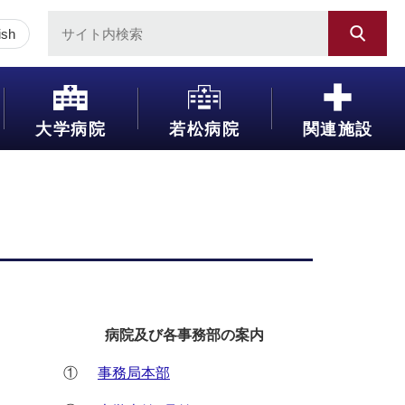
ish
大学病院
若松病院
関連施設
病院及び各事務部の案内
①
事務局本部