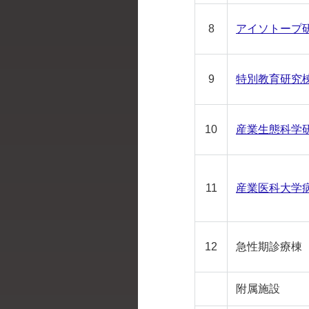
8
アイソトープ
9
特別教育研究
10
産業生態科学
11
産業医科大学
12
急性期診療棟
附属施設