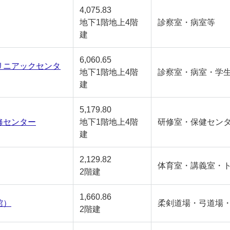
4,075.83
地下1階地上4階
診察室・病室等
建
6,060.65
リニアックセンタ
地下1階地上4階
診察室・病室・学
建
5,179.80
修センター
地下1階地上4階
研修室・保健セン
建
2,129.82
体育室・講義室・
2階建
1,660.86
館）
柔剣道場・弓道場
2階建