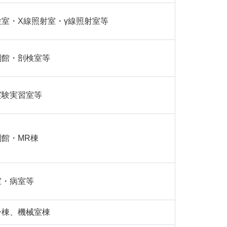
室・X線照射室・γ線照射室等
別館・剖検室等
実験実習室等
館・MR棟
室・病室等
ー棟、機械室棟