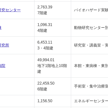
2,763.39
研究センター
バイオハザード実験
7階建
1,096.31
棟
動物研究センター
4階建
6,453.11
研究所
研究室・講義室・
3・4階建
49,994.01
病院
地下1階地上10階
本館・東病棟・東別
建
22,459.50
手術室・集中治療
6階建
1,156.50
エネルギーセンタ