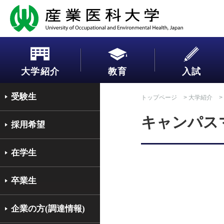
大学紹介
教育
入試
受験生
トップページ
>
大学紹介
>
キャンパス
採用希望
在学生
卒業生
企業の方(調達情報)