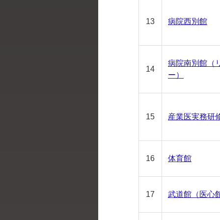
13
病院西別館
病院南別館（
14
ー）
15
産業医実務研
16
体育館
17
武道館（医心