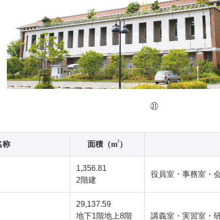
㉛
2
名称
面積（m
）
1,356.81
役員室・事務室・
2階建
29,137.59
地下1階地上8階
講義室・実習室・