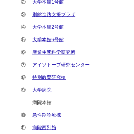
②
大学本館1号館
③
別館進路支援プラザ
④
大学本館2号館
⑤
大学本館6号館
⑥
産業生態科学研究所
⑦
アイソトープ研究センター
⑧
特別教育研究棟
⑨
大学病院
病院本館
⑩
急性期診療棟
⑪
病院西別館