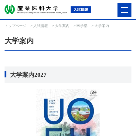
トップページ
>
入試情報
>
大学案内
>
医学部
> 大学案内
大学案内
大学案内2027