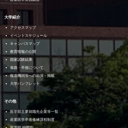
大学紹介
アクセスマップ
イベントスケジュール
キャンパスマップ
教育情報の公開
国家試験結果
進路・卒後について
報道機関等への出演・掲載
大学パンフレット
その他
医学部主要就職先企業等一覧
産業医学卒後修練課程制度
医学部 時間割