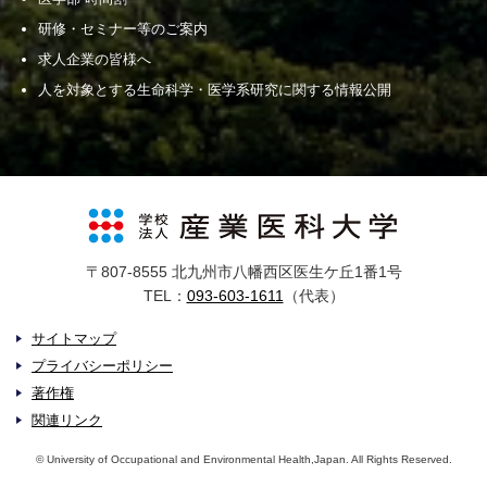
研修・セミナー等のご案内
求人企業の皆様へ
人を対象とする生命科学・医学系研究に関する情報公開
〒807-8555 北九州市八幡西区医生ケ丘1番1号
TEL：
093-603-1611
（代表）
サイトマップ
プライバシーポリシー
著作権
関連リンク
© University of Occupational and Environmental Health,Japan. All Rights Reserved.