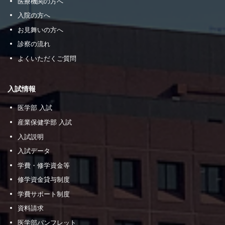
医療機関の方へ
入院の方へ
お見舞いの方へ
診察の流れ
よくいただくご質問
入試情報
医学部 入試
産業保健学部 入試
入試説明
入試データ
学費・修学資金等
修学資金貸与制度
学費サポート制度
資料請求
医学部パンフレット