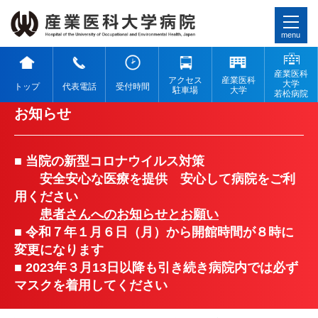
menu
産業医科
アクセス
産業医科
大学
トップ
代表電話
受付時間
駐車場
大学
若松病院
お知らせ
■ 当院の新型コロナウイルス対策
安全安心な医療を提供 安心して病院をご利
用ください
患者さんへのお知らせとお願い
■ 令和７年１月６日（月）から開館時間が８時に
変更になります
■ 2023年３月13日以降も引き続き病院内では必ず
マスクを着用してください