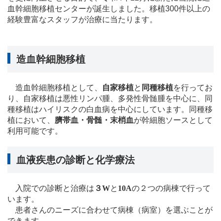
血幹細胞移植センターが誕生しました。
移植
300
件以上の
経験豊富なスタッフが治療に当たります。
造血幹細胞移植
造血幹細胞移植として、
自家移植
と
同種移植
を行ってお
り、自家移植は悪性リンパ腫、多発性骨髄腫を中心に、同
種移植はハイリスクの白血病を中心にしています。同種移
植において、
臍帯血・骨髄・末梢血
が幹細胞ソースとして
利用可能です。
血液疾患の診断と化学療法
入院での診断と治療は
３W
と
10A
の２つの病棟で行って
います。
患者さんのニーズに合わせて病棟（病室）を選ぶことが
できます。