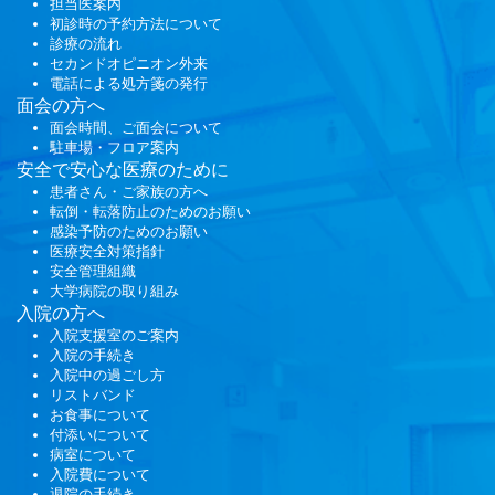
担当医案内
初診時の予約方法について
診療の流れ
セカンドオピニオン外来
電話による処方箋の発行
面会
の方へ
面会時間、ご面会について
駐車場・フロア案内
安全で安心な医療のために
患者さん・ご家族の方へ
転倒・転落防止のためのお願い
感染予防のためのお願い
医療安全対策指針
安全管理組織
大学病院の取り組み
入院の方へ
入院支援室のご案内
入院の手続き
入院中の過ごし方
リストバンド
お食事について
付添いについて
病室について
入院費について
退院の手続き