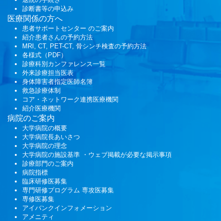
診断書等の申込み
医療関係の方へ
患者サポートセンター
のご案内
紹介患者さんの予約方法
MRI, CT, PET-CT, 骨シンチ検査の予約方法
各様式（PDF）
診療科別カンファレンス一覧
外来診療担当医表
身体障害者指定医師名簿
救急診療体制
コア・ネットワーク連携医療機関
紹介医療機関
病院のご案内
大学病院の概要
大学病院長あいさつ
大学病院の理念
大学病院の施設基準 ・ウェブ掲載が必要な掲示事項
診療部門のご案内
病院指標
臨床研修医募集
専門研修プログラム
専攻医募集
専修医募集
アイバンクインフォメーション
アメニティ