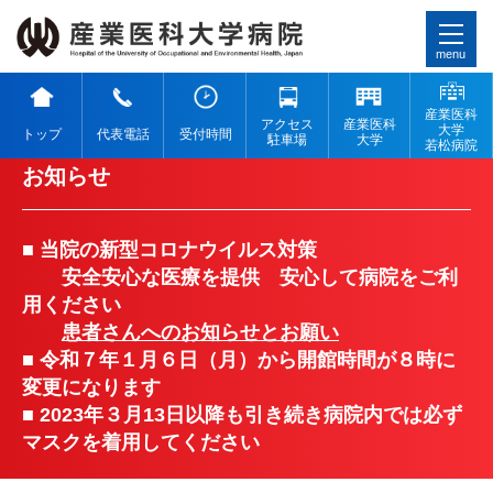
menu
産業医科
アクセス
産業医科
大学
トップ
代表電話
受付時間
駐車場
大学
若松病院
お知らせ
■ 当院の新型コロナウイルス対策
安全安心な医療を提供 安心して病院をご利
用ください
患者さんへのお知らせとお願い
■ 令和７年１月６日（月）から開館時間が８時に
変更になります
■ 2023年３月13日以降も引き続き病院内では必ず
マスクを着用してください