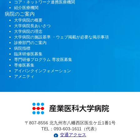
コア・ネットワーク連携医療機関
紹介医療機関
病院のご案内
大学病院の概要
大学病院長あいさつ
大学病院の理念
大学病院の施設基準 ・ウェブ掲載が必要な掲示事項
診療部門のご案内
病院指標
臨床研修医募集
専門研修プログラム
専攻医募集
専修医募集
アイバンクインフォメーション
アメニティ
〒807-8556 北九州市八幡西区医生ケ丘1番1号
TEL：093-603-1611（代表）
交通アクセス