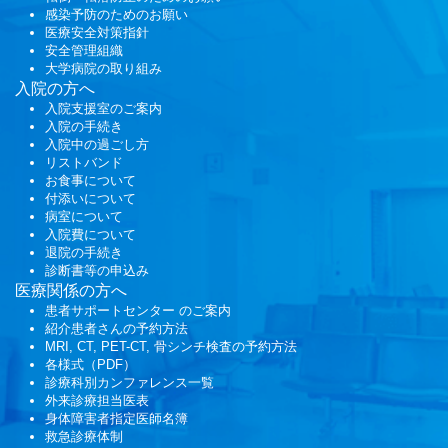
感染予防のためのお願い
医療安全対策指針
安全管理組織
大学病院の取り組み
入院の方へ
入院支援室のご案内
入院の手続き
入院中の過ごし方
リストバンド
お食事について
付添いについて
病室について
入院費について
退院の手続き
診断書等の申込み
医療関係の方へ
患者サポートセンター
のご案内
紹介患者さんの予約方法
MRI, CT, PET-CT, 骨シンチ検査の予約方法
各様式（PDF）
診療科別カンファレンス一覧
外来診療担当医表
身体障害者指定医師名簿
救急診療体制