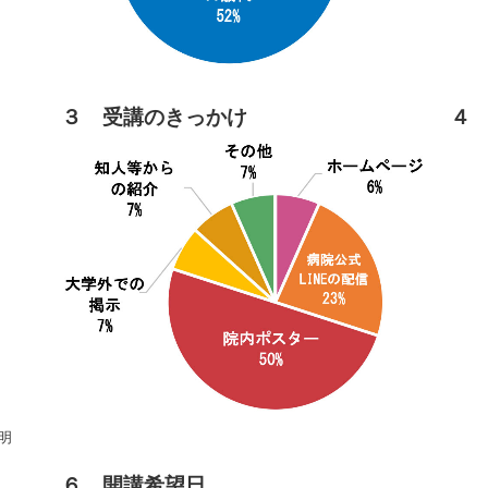
３ 受講のきっかけ
４
明
６ 開講希望日