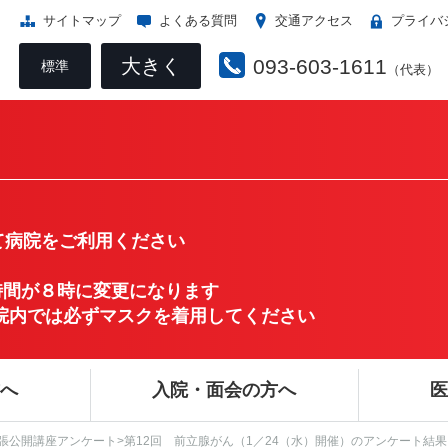
サイトマップ
よくある質問
交通アクセス
プライバ
大きく
093-603-1611
標準
（代表）
病院をご利用ください
時間が８時に変更になります
き病院内では必ずマスクを着用してください
方へ
入院・面会の方へ
医
張公開講座アンケート>第12回 前立腺がん（1／24（水）開催）のアンケート結果