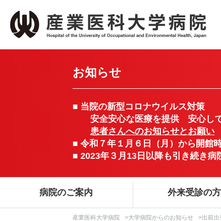
お知らせ
■ 当院の新型コロナウイルス対策
安全安心な医療を提供 安心して
患者さんへのお知らせとお願い
■ 令和７年１月６日（月）から開館
■ 2023年３月13日以降も引き続
病院のご案内
外来受診の
産業医科大学病院
>
大学病院からのお知らせ
>出前出