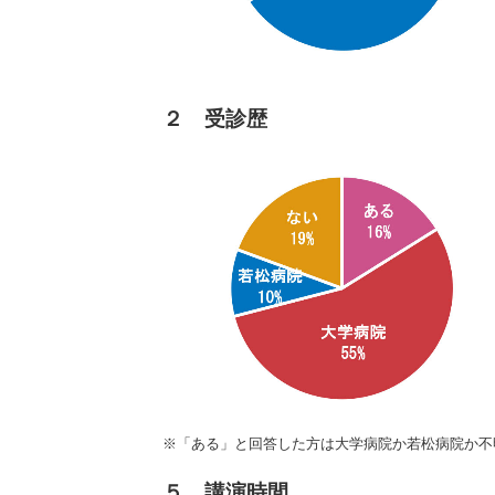
２ 受診歴
※「ある」と回答した方は大学病院か若松病院か不
５ 講演時間