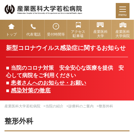
menu
アクセス
産業医科
産業医科
トップ
代表電話
受付時間等
駐車場
大学
大学病院
新型コロナウイルス感染症に関するお知らせ
■ 当院のコロナ対策 安全安心な医療を提供 安
心して病院をご利用ください
■
患者さんへのお知らせ・お願い
感染対策の徹底
■
産業医科大学若松病院
>
当院の紹介
>
診療科のご案内
>整形外科
整形外科