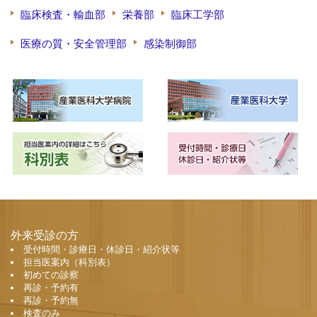
臨床検査・輸血部
栄養部
臨床工学部
医療の質・安全管理部
感染制御部
外来受診の方
受付時間・診療日・休診日・紹介状等
担当医案内（科別表）
初めての診察
再診・予約有
再診・予約無
検査のみ