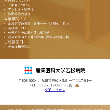
お見舞いの方へ
ご面会について
アクセス・駐車場
診断書等の発行
医療機関の方
地域医療連携室・患者サービス部のご案内
各様式（PDF）
外来担当医に関するお知らせ
感染対策向上加算の取得に関する連携依頼
ご相談窓口
患者様相談窓口
〒808-0024 北九州市若松区浜町一丁目17番1号
TEL：
093-761-0090
（代表）
交通アクセス
UNIVERSITY OF OCCUPATIONAL AND ENVIRONMENTAL HEALTH,JAPAN. All rights