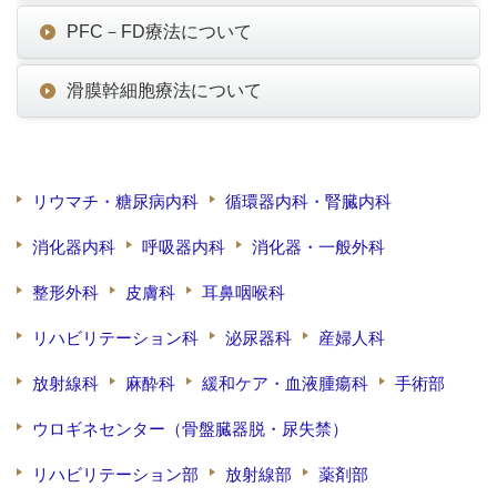
PFC－FD療法について
滑膜幹細胞療法について
リウマチ・糖尿病内科
循環器内科・腎臓内科
消化器内科
呼吸器内科
消化器・一般外科
整形外科
皮膚科
耳鼻咽喉科
リハビリテーション科
泌尿器科
産婦人科
放射線科
麻酔科
緩和ケア・血液腫瘍科
手術部
ウロギネセンター（骨盤臓器脱・尿失禁）
リハビリテーション部
放射線部
薬剤部