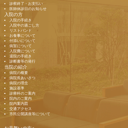
診察終了・お支払い
医師休診日のお知らせ
入院の方
入院の手続き
入院中の過ごし方
リストバンド
お食事について
付添いについて
病室について
入院費について
退院の手続き
診断書等の発行
当院の紹介
病院の概要
病院長あいさつ
病院の理念
施設基準
診療科のご案内
院内のご案内
院内案内図
交通アクセス
市民公開講座等について