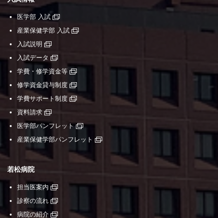
医学部 入試
産業保健学部 入試
入試説明
入試データ
学費・修学資金等
修学資金貸与制度
学費サポート制度
資料請求
医学部パンフレット
産業保健学部パンフレット
若松病院
担当医案内
診察の流れ
病院の紹介