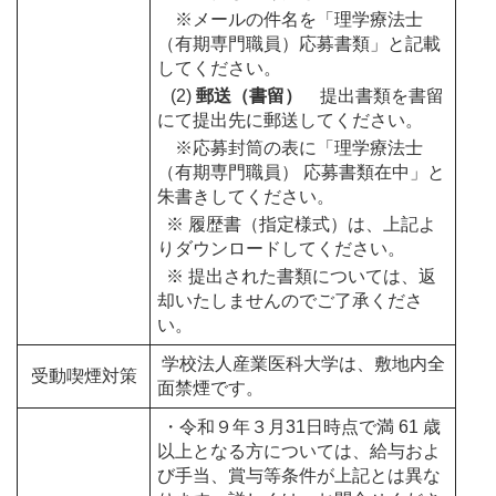
※メールの件名を「理学療法士
（有期専門職員）応募書類」と記載
して
ください。
(2)
郵送（書留）
提出書類を書留
にて提出先に郵送してください。
※応募封筒の表に「理学療法士
（有期専門職員） 応募書類在中」と
朱書きして
ください。
※ 履歴書（指定様式）は、上記よ
りダウンロードしてください。
※ 提出された書類については、返
却いたしませんのでご了承くださ
い。
学校法人産業医科大学は、敷地内全
受動喫煙対策
面禁煙です。
・令和９年３月31日時点で満 61 歳
以上となる方については、給与およ
び手当、賞与等条件が上記とは異な