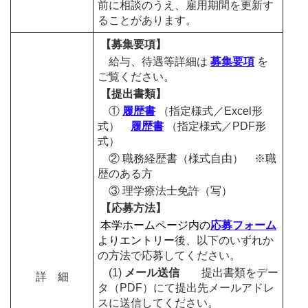
前に相談のうえ、雇用期間を更新す
ることがあります。
【募集要項】
給与、待遇等詳細は
募集要項
を
ご覧ください。
【提出書類】
①
履歴書
（指定様式／Excel形
式）
履歴書
（指定様式／PDF形
式）
② 職務経歴書（様式自由） ※職
歴のある方
③ 理学療法士免許（写）
【応募方法】
本学ホームページ内の
応募フォーム
よりエントリー
後、以下のいずれか
の方法で応募してください。
(1)
メール送信
提出書類をデー
詳 細
タ（PDF）にて提出先メールアドレ
スに送信してください。