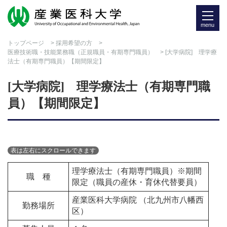
menu
トップページ
>
採用希望の方
>
医療技術職・技能業務職（正規職員・有期専門職員）
> [大学病院] 理学療
法士（有期専門職員）【期間限定】
[大学病院] 理学療法士（有期専門職
員）【期間限定】
理学療法士（有期専門職員）※期間
職 種
限定（職員の産休・育休代替要員）
産業医科大学病院 （北九州市八幡西
勤務場所
区）