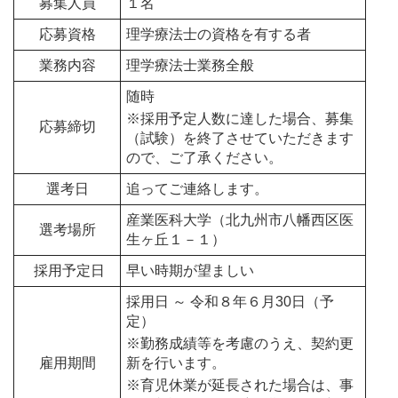
募集人員
１名
応募資格
理学療法士の資格を有する者
業務内容
理学療法士業務全般
随時
※採用予定人数に達した場合、募集
応募締切
（試験）を終了させていただきます
ので、ご了承ください。
選考日
追ってご連絡します。
産業医科大学（北九州市八幡西区医
選考場所
生ヶ丘１－１）
採用予定日
早い時期が望ましい
採用日 ～ 令和８年６月30日（予
定）
※勤務成績等を考慮のうえ、契約更
雇用期間
新を行います。
※
育児休業が延長された場合は、事