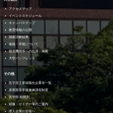
アクセスマップ
イベントスケジュール
キャンパスマップ
教育情報の公開
国家試験結果
進路・卒後について
報道機関等への出演・掲載
大学パンフレット
その他
医学部主要就職先企業等一覧
産業医学卒後修練課程制度
医学部 時間割
研修・セミナー等のご案内
求人企業の皆様へ