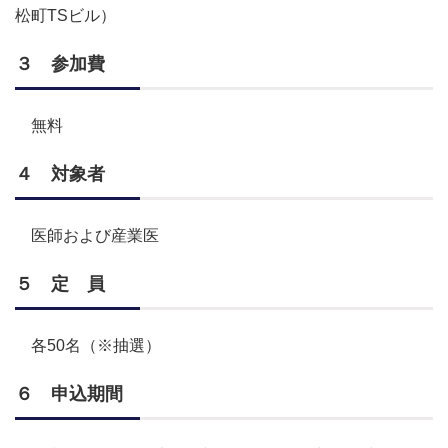
松町TSビル）
３ 参加費
無料
４ 対象者
医師および産業医
５ 定 員
各50名（※抽選）
６ 申込期間