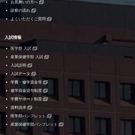
お見舞いの方へ
診察の流れ
よくいただくご質問
入試情報
医学部 入試
産業保健学部 入試
入試説明
入試データ
学費・修学資金等
修学資金貸与制度
学費サポート制度
資料請求
医学部パンフレット
産業保健学部パンフレット