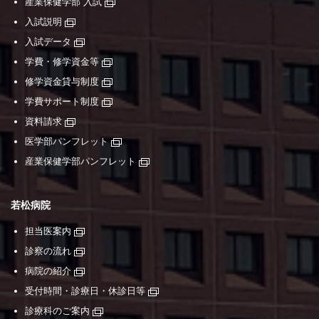
産業保健学部 入試
入試説明
入試データ
学費・修学資金等
修学資金貸与制度
学費サポート制度
資料請求
医学部パンフレット
産業保健学部パンフレット
若松病院
担当医案内
診察の流れ
病院の紹介
受付時間・診療日・休診日等
診療科のご案内