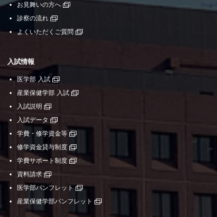
お見舞いの方へ
診察の流れ
よくいただくご質問
入試情報
医学部 入試
産業保健学部 入試
入試説明
入試データ
学費・修学資金等
修学資金貸与制度
学費サポート制度
資料請求
医学部パンフレット
産業保健学部パンフレット