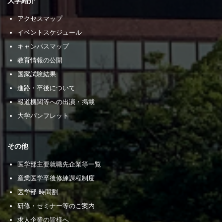
大学紹介
アクセスマップ
イベントスケジュール
キャンパスマップ
教育情報の公開
国家試験結果
進路・卒後について
報道機関等への出演・掲載
大学パンフレット
その他
医学部主要就職先企業等一覧
産業医学卒後修練課程制度
医学部 時間割
研修・セミナー等のご案内
求人企業の皆様へ