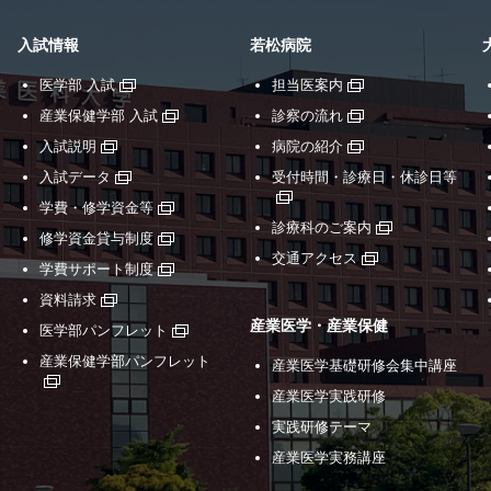
入試情報
若松病院
医学部 入試
担当医案内
産業保健学部 入試
診察の流れ
入試説明
病院の紹介
入試データ
受付時間・診療日・休診日等
学費・修学資金等
診療科のご案内
修学資金貸与制度
交通アクセス
学費サポート制度
資料請求
産業医学・産業保健
医学部パンフレット
産業保健学部パンフレット
産業医学基礎研修会集中講座
産業医学実践研修
実践研修テーマ
産業医学実務講座