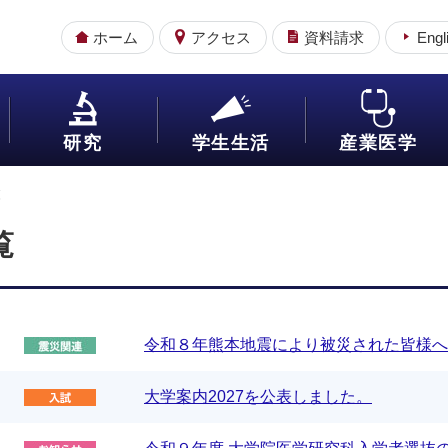
ホーム
アクセス
資料請求
Engl
研究
学生生活
産業医学
覧
覧
令和８年熊本地震により被災された皆様へ
大学案内2027を公表しました。