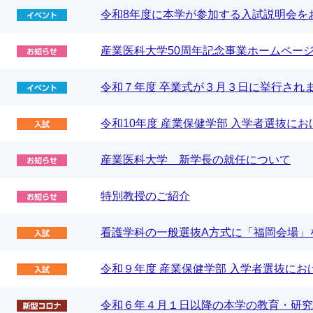
令和8年度に本学が参加する入試説明会を
産業医科大学50周年記念事業ホームペー
令和７年度 卒業式が３月３日に挙行され
令和10年度 産業保健学部 入学者選抜に
産業医科大学 新学長の就任について
特別教授のご紹介
看護学科の一般選抜A方式に「福岡会場」
令和９年度 産業保健学部 入学者選抜に
令和６年４月１日以降の本学の教育・研究