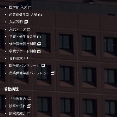
医学部 入試
産業保健学部 入試
入試説明
入試データ
学費・修学資金等
修学資金貸与制度
学費サポート制度
資料請求
医学部パンフレット
産業保健学部パンフレット
若松病院
担当医案内
診察の流れ
病院の紹介