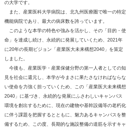
の大学です。
また、産業医科大学病院は、北九州医療圏で唯一の特定
機能病院であり、最大の病床数を誇っています。
このような本学の特色や強みを活かし、その「目的・使
命」を達成し続け、永続的に発展していくため、
2021
年
に
20
年の長期ビジョン「産業医大未来構想
2040
」を策定
しました。
今後も、産業医学・産業保健分野の第一人者としての知
見を社会に還元し、本学が今まさに果たさなければならな
い使命を力強く担っていくため、この「産業医大未来構想
2040
」に基づき、永続的な発展にふさわしいキャンパス
環境を創出するために、現在の建物や基幹設備等の老朽化
に伴う課題を把握するとともに、魅力あるキャンパスを整
備するため、この度、長期的な施設整備の道筋を示すキャ