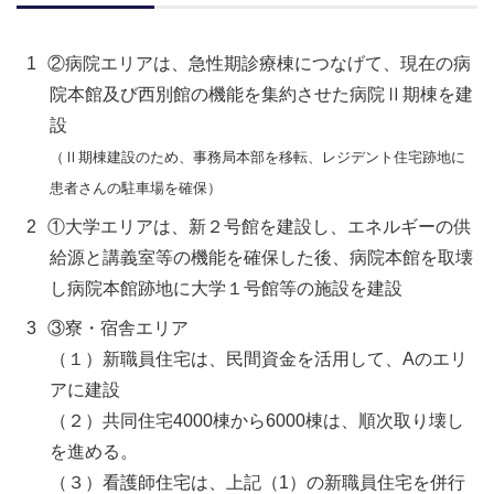
②病院エリアは、急性期診療棟につなげて、現在の病
院本館及び西別館の機能を集約させた病院Ⅱ期棟を建
設
（Ⅱ期棟建設のため、事務局本部を移転、レジデント住宅跡地に
患者さんの駐車場を確保）
①大学エリアは、新２号館を建設し、エネルギーの供
給源と講義室等の機能を確保した後、病院本館を取壊
し病院本館跡地に大学１号館等の施設を建設
③寮・宿舎エリア
（１）新職員住宅は、民間資金を活用して、Aのエリ
アに建設
（２）
共同住宅4000棟から6000棟は、順次取り壊し
を進める。
（３）看護師住宅は、上記（1）の新職員住宅を併行