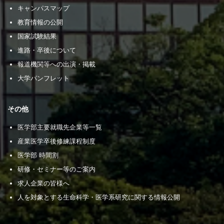
キャンパスマップ
教育情報の公開
国家試験結果
進路・卒後について
報道機関等への出演・掲載
大学パンフレット
その他
医学部主要就職先企業等一覧
産業医学卒後修練課程制度
医学部 時間割
研修・セミナー等のご案内
求人企業の皆様へ
人を対象とする生命科学・医学系研究に関する情報公開