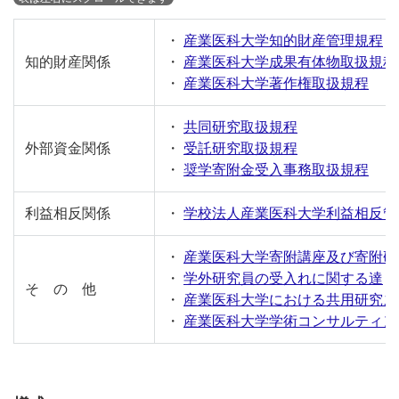
・
産業医科大学知的財産管理規程
知的財産関係
・
産業医科大学成果有体物取扱規程
・
産業医科大学著作権取扱規程
・
共同研究取扱規程
外部資金関係
・
受託研究取扱規程
・
奨学寄附金受入事務取扱規程
利益相反関係
・
学校法人産業医科大学利益相反管
・
産業医科大学寄附講座及び寄附研
・
学外研究員の受入れに関する達
そ の 他
・
産業医科大学における共用研究
・
産業医科大学学術コンサルティン