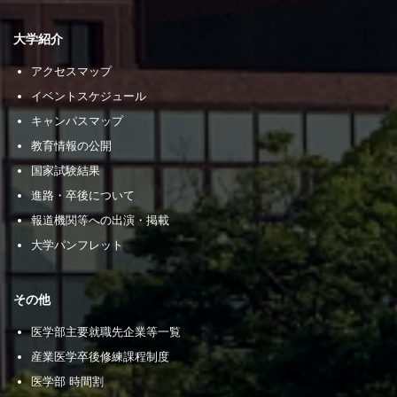
大学紹介
アクセスマップ
イベントスケジュール
キャンパスマップ
教育情報の公開
国家試験結果
進路・卒後について
報道機関等への出演・掲載
大学パンフレット
その他
医学部主要就職先企業等一覧
産業医学卒後修練課程制度
医学部 時間割