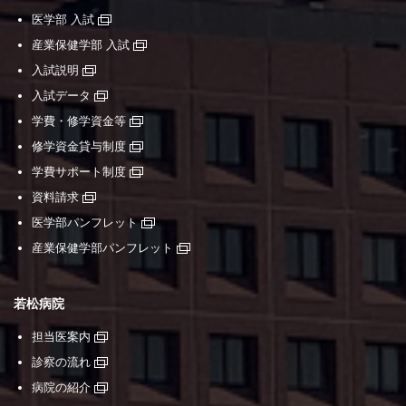
医学部 入試
産業保健学部 入試
入試説明
入試データ
学費・修学資金等
修学資金貸与制度
学費サポート制度
資料請求
医学部パンフレット
産業保健学部パンフレット
若松病院
担当医案内
診察の流れ
病院の紹介