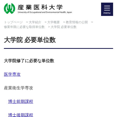
menu
トップページ
>
大学紹介
>
大学概要
>
教育情報の公開
>
修業年限に必要な取得単位数
> 大学院 必要単位数
大学院 必要単位数
大学院修了に必要な単位数
医学専攻
産業衛生学専攻
博士前期課程
博士後期課程