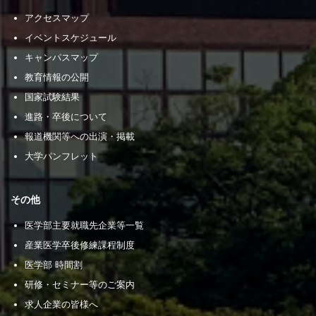
アクセスマップ
イベントスケジュール
キャンパスマップ
教育情報の公開
国家試験結果
進路・卒後について
報道機関等への出演・掲載
大学パンフレット
その他
医学部主要就職先企業等一覧
産業医学卒後修練課程制度
医学部 時間割
研修・セミナー等のご案内
求人企業の皆様へ