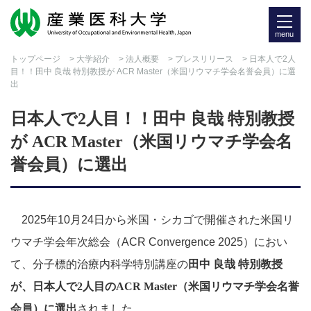
menu
トップページ
>
大学紹介
>
法人概要
>
プレスリリース
> 日本人で2人
目！！田中 良哉 特別教授が ACR Master（米国リウマチ学会名誉会員）に選
出
日本人で2人目！！田中 良哉 特別教授
が ACR Master（米国リウマチ学会名
誉会員）に選出
2025年10月24日から米国・シカゴで開催された米国リ
ウマチ学会年次総会（ACR Convergence 2025）におい
て、分子標的治療内科学特別講座の
田中 良哉 特別教授
が、日本人で2人目のACR Master（米国リウマチ学会名誉
会員）に選出
されました。