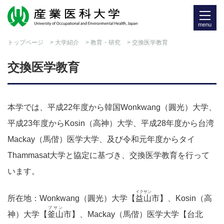
menu
トップページ
>
大学紹介
>
教育・研究
> 交換医学教育
交換医学教育
本学では、平成22年度から韓国Wonkwang（圓光）大学、
平成23年度からKosin（高神）大学、平成28年度から台湾
Mackay（馬偕）医学大学、及び令和元年度からタイ
Thammasat大学と協定に基づき、交換医学教育を行って
います。
イクサン
所在地：Wonkwang（圓光）大学【
益山
市】、Kosin（高
プサン
神）大学【
釜山
市】、Mackay（馬偕）医学大学【台北