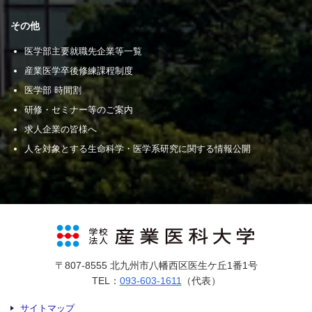
その他
医学部主要就職先企業等一覧
産業医学卒後修練課程制度
医学部 時間割
研修・セミナー等のご案内
求人企業の皆様へ
人を対象とする生命科学・医学系研究に関する情報公開
〒807-8555 北九州市八幡西区医生ケ丘1番1号
TEL：
093-603-1611
（代表）
サイトマップ