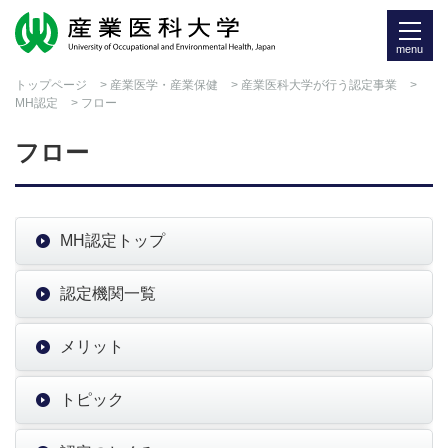
menu
トップページ
>
産業医学・産業保健
>
産業医科大学が行う認定事業
>
MH認定
> フロー
フロー
MH認定トップ
認定機関一覧
メリット
トピック