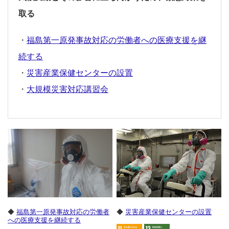
取る
・
福島第一原発事故対応の労働者への医療支援を継
続する
・
災害産業保健センターの設置
・
大規模災害対応講習会
◆
福島第一原発事故対応の労働者
◆
災害産業保健センターの設置
への医療支援を継続する